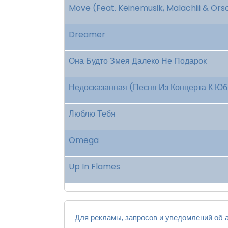
Move (Feat. Keinemusik, Malachiii & Ors
Dreamer
Она Будто Змея Далеко Не Подарок
Недосказанная (Песня Из Концерта К Ю
Люблю Тебя
Omega
Up In Flames
Для рекламы, запросов и уведомлений об а