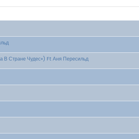
ильд
а В Стране Чудес») Ft Аня Пересильд