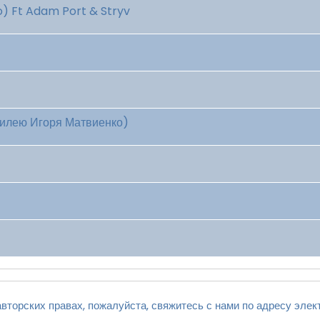
o) Ft Adam Port & Stryv
билею Игоря Матвиенко)
вторских правах, пожалуйста, свяжитесь с нами по адресу элек