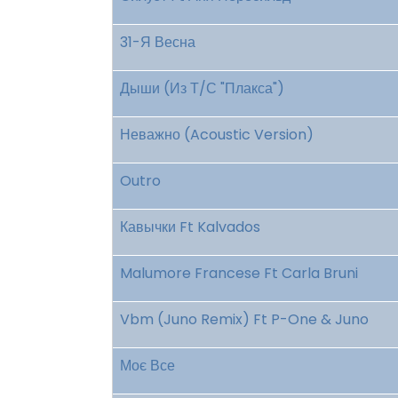
31-Я Весна
Дыши (Из Т/С "Плакса")
Неважно (Acoustic Version)
Outro
Кавычки Ft Kalvados
Malumore Francese Ft Carla Bruni
Vbm (Juno Remix) Ft P-One & Juno
Моє Все