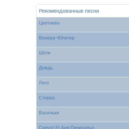
Рекомендованные песни
Цветаева
Венера-Юпитер
Шёлк
Дождь
Лего
Стерва
Васильки
Силуэт Ft Аня Пересильд