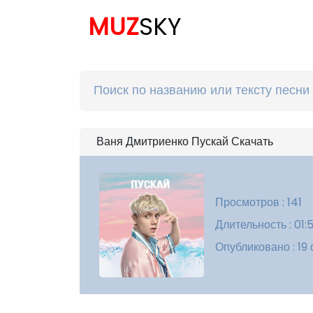
MUZ
SKY
Ваня Дмитриенко Пускай Скачать
Просмотров : 141
Длительность : 01:
Опубликовано : 19